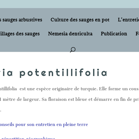
s sauges arbustives
Culture des sauges en pot
L’entreti
illages des sauges
Nemesia denticulta
Publication
F
via potentillifolia
ntillifolia est une espèce originaire de turquie. Elle forme un co
1 mètre de largeur. Sa floraison est bleue et démarre en fin de pr
.
nseils pour son entretien en pleine terre