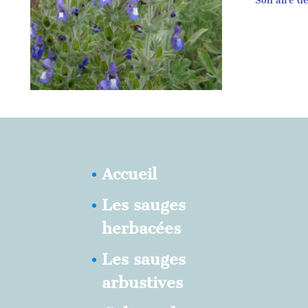
Son aire d
Accueil
Les sauges
herbacées
Les sauges
arbustives