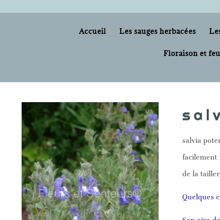
Accueil
Les sauges herbacées
Le
Floraison et feu
sal
salvia pote
facilement 
de la tailler
Quelques co