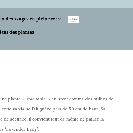
en des sauges en pleine terre
êtes des plantes
nt une plante « stockable » en hiver comme des bulbes de
ette salvia ne fait guère plus de 50 cm de haut. Sa
de sécurité, il convient tout de même de pailler la
ens ‘Lavender Lady’.