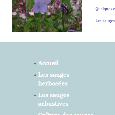
Quelques co
Les sauges
Accueil
Les sauges
herbacées
Les sauges
arbustives