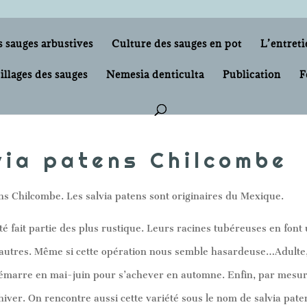
s sauges arbustives
Culture des sauges en pot
L’entreti
illages des sauges
Nemesia denticulta
Publication
F
via patens Chilcombe
ns Chilcombe. Les salvia patens sont originaires du Mexique.
té fait partie des plus rustique. Leurs racines tubéreuses en fo
 autres. Même si cette opération nous semble hasardeuse…Adulte, c
émarre en mai-juin pour s’achever en automne. Enfin, par mesure 
iver. On rencontre aussi cette variété sous le nom de salvia pat