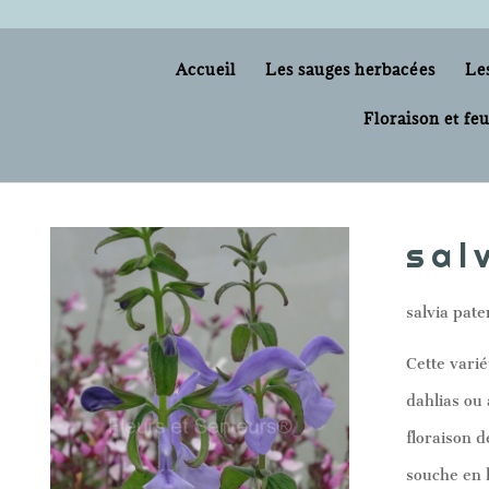
Accueil
Les sauges herbacées
Le
Floraison et feu
sal
salvia pate
Cette varié
dahlias ou
floraison d
souche en h