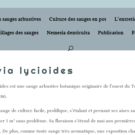
s sauges arbustives
Culture des sauges en pot
L’entreti
illages des sauges
Nemesia denticulta
Publication
F
via lycioides
ioides est une sauge arbustive botanique originaire de l’ouest du
886.
auge de culture facile, prolifique, s’étalant et prenant ses aises s
per 1 m² sans problème. Sa floraison s’étend de mai aux premières 
 De plus, comme toute sauge très aromatique, une exposition chau