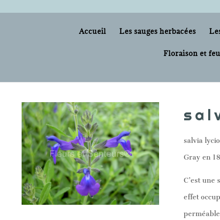
Accueil
Les sauges herbacées
Le
Floraison et feu
sal
salvia lyc
Gray en 1
C’est une s
effet occu
perméable.