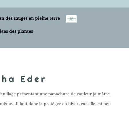
en des sauges en pleine terre
êtes des plantes
tha Eder
 feuillage présentant une panachure de couleur jaunâtre.
e même…Il faut donc la protéger en hiver, car elle est peu