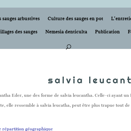
s sauges arbustives
Culture des sauges en pot
L’entreti
illages des sauges
Nemesia denticulta
Publication
F
salvia leucan
cantha Eder, une des forme de salvia leucantha. Celle-ci ayant un
te, elle ressemble à salvia leucatha, peut être plus trapue tout d
e répartition géographique