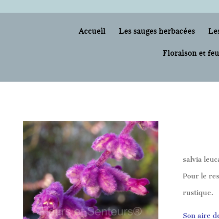
Accueil
Les sauges herbacées
Le
Floraison et feu
salvia leu
Pour le res
rustique.
S
on aire d