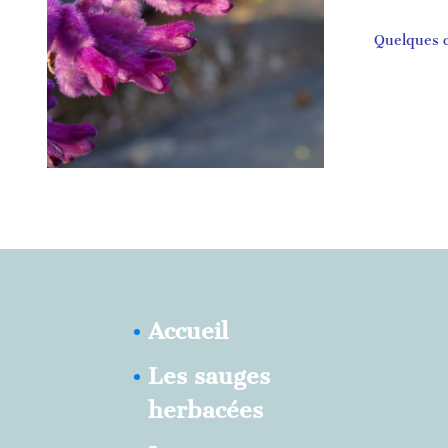
Quelques c
Accueil
Les sauges
herbacées