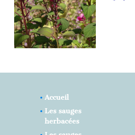
Accueil
Les sauges
herbacées
Les sauges