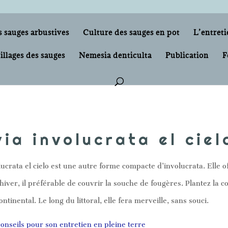
s sauges arbustives
Culture des sauges en pot
L’entreti
illages des sauges
Nemesia denticulta
Publication
F
via involucrata el ciel
lucrata el cielo est une autre forme compacte d’involucrata. Elle o
hiver, il préférable de couvrir la souche de fougères. Plantez la 
ontinental. Le long du littoral, elle fera merveille, sans souci.
onseils pour son entretien en pleine terre