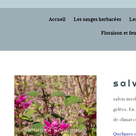
Accueil
Les sauges herbacées
Le
Floraison et feu
sal
salvia invo
gelées. En 
de climat c
Quelques c