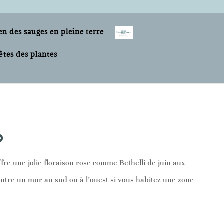
en des sauges en pleine terre
êtes des plantes
o
ffre une jolie floraison rose comme Bethelli de juin aux
contre un mur au sud ou à l’ouest si vous habitez une zone