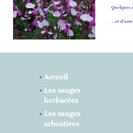
Quelques c
…et d’autr
Accueil
Les sauges
herbacées
Les sauges
arbustives