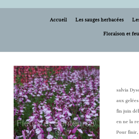
Accueil
Les sauges herbacées
Le
Floraison et feu
salvia Dys
aux gelées.
fin juin dé
en ne la r
Pour finir,