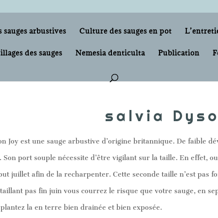
s sauges arbustives
Culture des sauges en pot
L’entreti
illages des sauges
Nemesia denticulta
Publication
F
salvia Dys
on Joy est une sauge arbustive d’origine britannique. De faible dé
 Son port souple nécessite d’être vigilant sur la taille. En effet, o
but juillet afin de la recharpenter. Cette seconde taille n’est pas 
etaillant pas fin juin vous courrez le risque que votre sauge, en
 plantez la en terre bien drainée et bien exposée.