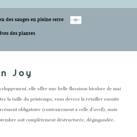
en des sauges en pleine terre
êtes des plantes
on Joy
veloppement, elle offre une belle floraison bicolore de mai
utre la taille du printemps, vous devrez la retailler ensuite
forcément obligatoire (contrairement à celle d’avril), mais
 septembre soit complètement déstructurée, dégingandée.