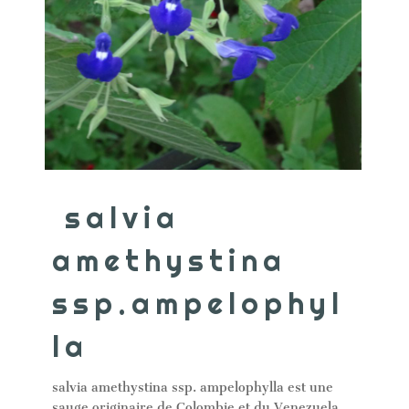
salvia
amethystina
ssp.ampelophyl
la
salvia amethystina ssp. ampelophylla est une
sauge originaire de Colombie et du Venezuela.